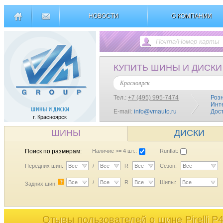
НОВОСТИ
О КОМПАНИИ
КУПИТЬ ШИНЫ И ДИСКИ
Красноярск
Тел.:
+7 (495) 995-7474
Роз
Инт
E-mail:
info@vmauto.ru
Дос
г. Красноярск
ШИНЫ
ДИСКИ
Поиск по размерам:
Наличие >= 4 шт.:
Runflat:
Передних шин:
Все
/
Все
R
Все
Сезон:
Все
?
Все
/
Все
R
Все
Шипы:
Все
Задних шин:
Отывы пользователей o шине Pirelli P