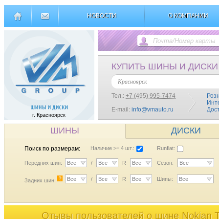
НОВОСТИ
О КОМПАНИИ
КУПИТЬ ШИНЫ И ДИСКИ
Красноярск
Тел.:
+7 (495) 995-7474
Роз
Инт
E-mail:
info@vmauto.ru
Дос
г. Красноярск
ШИНЫ
ДИСКИ
Поиск по размерам:
Наличие >= 4 шт.:
Runflat:
Передних шин:
Все
/
Все
R
Все
Сезон:
Все
?
Все
/
Все
R
Все
Шипы:
Все
Задних шин:
Отывы пользователей o шине Nokian T