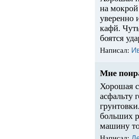
на мокрой
уверенно 
кафй. Чуть
боятся уда
Написал:
И
Мне понр
Хорошая с
асфальту г
грунтовки.
больших ра
машину то
Написал:
Д