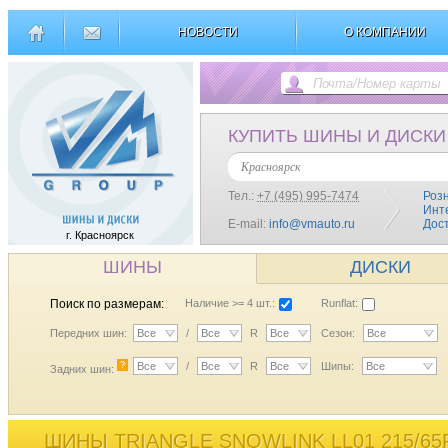
НОВОСТИ
О КОМПАНИИ
КУПИТЬ ШИНЫ И ДИСКИ
Красноярск
Тел.:
+7 (495) 995-7474
Роз
Инт
E-mail:
info@vmauto.ru
Дос
г. Красноярск
ШИНЫ
ДИСКИ
Поиск по размерам:
Наличие >= 4 шт.:
Runflat:
Передних шин:
Все
/
Все
R
Все
Сезон:
Все
?
Все
/
Все
R
Все
Шипы:
Все
Задних шин:
ШИНЫ TRIANGLE SNOWLINK LL01 215/65