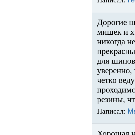
Написал:
Ге
Дорогие ш
мишек и х
никогда не
прекрасны
для шипов
уверенно,
четко веду
проходимо
резины, ч
Написал:
М
Хорошая н