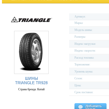
Артикул:
Марка:
Модель шины:
Размеры:
Индекс нагрузки:
Индекс скорости:
Расход топлива:
Торможение:
Уровень шума:
ШИНЫ
Сезон:
TRIANGLE TR928
Цена:
Страна бренда: Китай
Срок поставки: