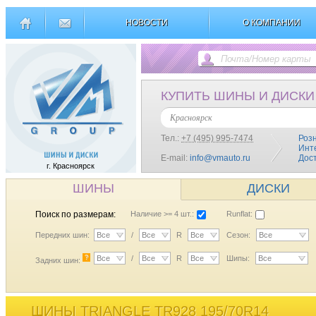
НОВОСТИ
О КОМПАНИИ
КУПИТЬ ШИНЫ И ДИСКИ
Красноярск
Тел.:
+7 (495) 995-7474
Роз
Инт
E-mail:
info@vmauto.ru
Дос
г. Красноярск
ШИНЫ
ДИСКИ
Поиск по размерам:
Наличие >= 4 шт.:
Runflat:
Передних шин:
Все
/
Все
R
Все
Сезон:
Все
?
Все
/
Все
R
Все
Шипы:
Все
Задних шин:
ШИНЫ TRIANGLE TR928 195/70R14