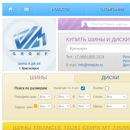
НОВОСТИ
О КОМПАНИИ
КУПИТЬ ШИНЫ И ДИСКИ
Красноярск
Тел.:
+7 (495) 995-7474
Роз
Инт
E-mail:
info@vmauto.ru
Дос
г. Красноярск
ШИНЫ
ДИСКИ
Поиск по размерам:
Наличие >= 4 шт.:
Runflat:
Передних шин:
Все
/
Все
R
Все
Сезон:
Все
?
Все
/
Все
R
Все
Шипы:
Все
Задних шин:
ШИНЫ TRIANGLE TR281 GRIPX MT 235/8