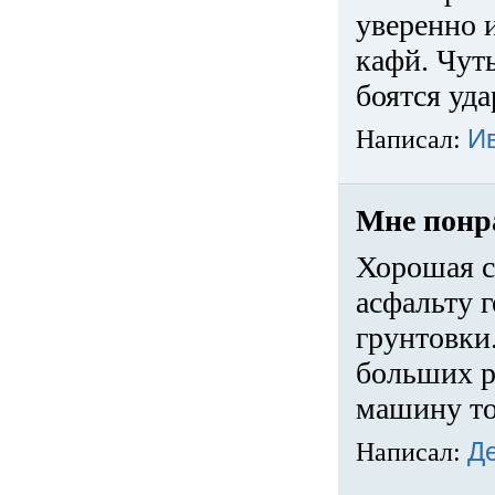
уверенно 
кафй. Чуть
боятся уда
Написал:
И
Мне понр
Хорошая с
асфальту г
грунтовки.
больших ра
машину то
Написал:
Д