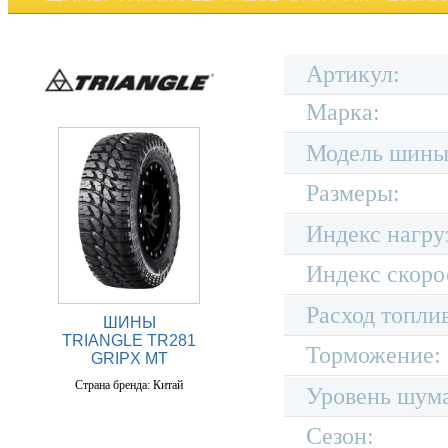
Артикул:
Марка:
Модель шины
Размеры:
Индекс нагру
Индекс скоро
Расход топли
ШИНЫ
TRIANGLE TR281
Торможение:
GRIPX MT
Страна бренда: Китай
Уровень шум
Сезон: