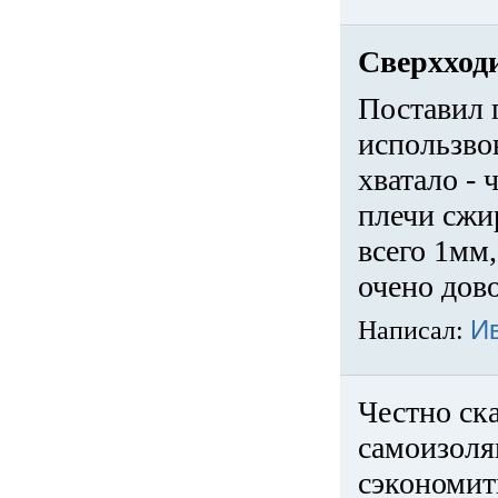
Сверхход
Поставил 
использвов
хватало -
плечи сжи
всего 1мм,
очено дов
Написал:
И
Честно ска
самоизоля
сэкономит