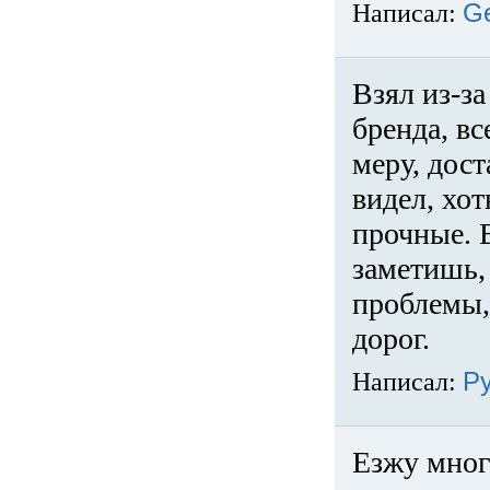
Написал:
G
Взял из-за
бренда, вс
меру, дос
видел, хо
прочные. 
заметишь, 
проблемы,
дорог.
Написал:
Р
Езжу много