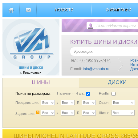
НОВОСТИ
О КОМПАНИИ
КУПИТЬ ШИНЫ И ДИСКИ
Красноярск
Тел.:
+7 (495) 995-7474
Роз
Инт
E-mail:
info@vmauto.ru
Дос
г. Красноярск
ШИНЫ
ДИСКИ
Поиск по размерам:
Наличие >= 4 шт.:
Runflat:
Передних шин:
Все
/
Все
R
Все
Сезон:
Все
?
Все
/
Все
R
Все
Шипы:
Все
Задних шин:
ШИНЫ MICHELIN LATITUDE CROSS 265/6