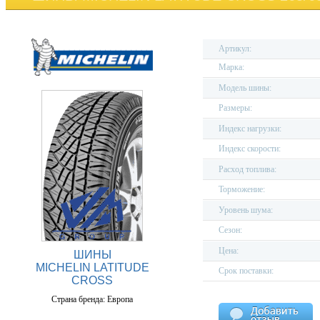
Артикул:
Марка:
Модель шины:
Размеры:
Индекс нагрузки:
Индекс скорости:
Расход топлива:
Торможение:
Уровень шума:
Сезон:
Цена:
ШИНЫ
MICHELIN LATITUDE
Срок поставки:
CROSS
Страна бренда: Европа